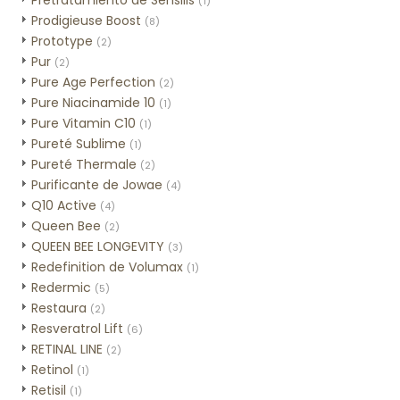
Pretratamiento de Sensilis
(1)
Prodigieuse Boost
(8)
Prototype
(2)
Pur
(2)
Pure Age Perfection
(2)
Pure Niacinamide 10
(1)
Pure Vitamin C10
(1)
Pureté Sublime
(1)
Pureté Thermale
(2)
Purificante de Jowae
(4)
Q10 Active
(4)
Queen Bee
(2)
QUEEN BEE LONGEVITY
(3)
Redefinition de Volumax
(1)
Redermic
(5)
Restaura
(2)
Resveratrol Lift
(6)
RETINAL LINE
(2)
Retinol
(1)
Retisil
(1)