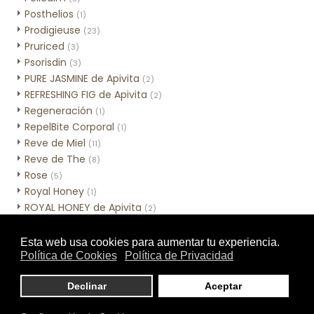
Posthelios
(1)
Prodigieuse
(23)
Pruriced
(3)
Psorisdin
(3)
PURE JASMINE de Apivita
(2)
REFRESHING FIG de Apivita
(2)
Regeneración
(1)
RepelBite Corporal
(1)
Reve de Miel
(11)
Reve de The
(8)
Rose
(5)
Royal Honey
(1)
ROYAL HONEY de Apivita
(2)
Sebamed Hidratación
(3)
Sebamed Higiene
(10)
Sensinol Corporal
(2)
SESCACAY
(3)
Skincare de MIA Cosmétics
(7)
Skinceuticals - Línea corporal
(1)