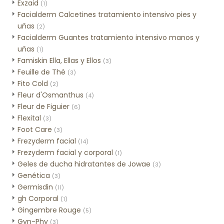
Exzaid
(1)
Facialderm Calcetines tratamiento intensivo pies y
uñas
(2)
Facialderm Guantes tratamiento intensivo manos y
uñas
(1)
Famiskin Ella, Ellas y Ellos
(3)
Feuille de Thé
(3)
Fito Cold
(2)
Fleur d'Osmanthus
(4)
Fleur de Figuier
(6)
Flexital
(3)
Foot Care
(3)
Frezyderm facial
(14)
Frezyderm facial y corporal
(1)
Geles de ducha hidratantes de Jowae
(3)
Genética
(3)
Germisdin
(11)
gh Corporal
(1)
Gingembre Rouge
(5)
Gyn-Phy
(3)