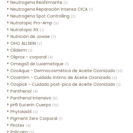
Neutrogena Reafirmante
(1)
Neutrogena Reparación Intensa CICA
(1)
Neutrogena Spot Controlling
(2)
Nutratopic Pro-Amp
(3)
Nutratopic RX
(1)
Nutrición de Jowae
(7)
OHO ALLSKIN
(2)
Oliderm
(1)
Oliprox - corporal
(4)
Omega3 de Luxemetique
(1)
OzoAqua - Dermocosmética de Aceite Ozonizado
(13)
OzoIntim - Cuidado íntimo de Aceite Ozonizado
(2)
Ozopick - Cuidado post-pica de Aceite Ozonizado
(1)
Panthenol
(4)
Panthenol Intensivo
(5)
pH5 Eucerin Cuerpo
(12)
Phytolastil
(3)
Pigment Zero Corporal
(1)
Pirotex
(4)
Policalm
(3)