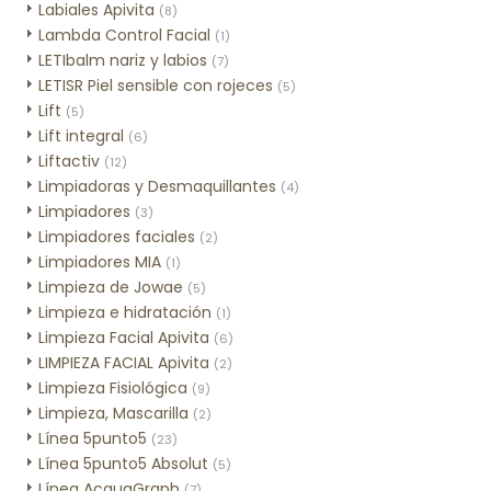
Labiales Apivita
(8)
Lambda Control Facial
(1)
LETIbalm nariz y labios
(7)
LETISR Piel sensible con rojeces
(5)
Lift
(5)
Lift integral
(6)
Liftactiv
(12)
Limpiadoras y Desmaquillantes
(4)
Limpiadores
(3)
Limpiadores faciales
(2)
Limpiadores MIA
(1)
Limpieza de Jowae
(5)
Limpieza e hidratación
(1)
Limpieza Facial Apivita
(6)
LIMPIEZA FACIAL Apivita
(2)
Limpieza Fisiológica
(9)
Limpieza, Mascarilla
(2)
Línea 5punto5
(23)
Línea 5punto5 Absolut
(5)
Línea AcquaGraph
(7)