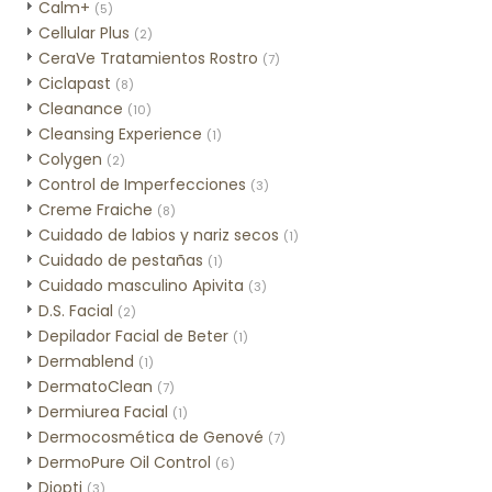
Calm+
(5)
Cellular Plus
(2)
CeraVe Tratamientos Rostro
(7)
Ciclapast
(8)
Cleanance
(10)
Cleansing Experience
(1)
Colygen
(2)
Control de Imperfecciones
(3)
Creme Fraiche
(8)
Cuidado de labios y nariz secos
(1)
Cuidado de pestañas
(1)
Cuidado masculino Apivita
(3)
D.S. Facial
(2)
Depilador Facial de Beter
(1)
Dermablend
(1)
DermatoClean
(7)
Dermiurea Facial
(1)
Dermocosmética de Genové
(7)
DermoPure Oil Control
(6)
Diopti
(3)