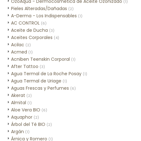
OzoAqua - Dermocosmética de Aceite Ozonizado
(1)
Pieles Alteradas/Dañadas
(2)
A-Derma - Los Indispensables
(1)
AC CONTROL
(6)
Aceite de Ducha
(3)
Aceites Corporales
(4)
Acilac
(2)
Acmed
(1)
Acniben Teenskin Corporal
(1)
After Tattoo
(3)
Agua Termal de La Roche Posay
(1)
Agua Termal de Uriage
(1)
Aguas Frescas y Perfumes
(6)
Akerat
(2)
Almital
(1)
Aloe Vera BIO
(6)
Aquaphor
(2)
Árbol del Té BIO
(2)
Argán
(1)
Árnica y Romero
(1)