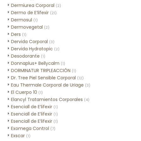
Dermiurea Corporal
(2)
Dermo de E’lifexir
(21)
Dermosul
(1)
Dermovegetal
(2)
Ders
(1)
Dervida Corporal
(3)
Dervida Hydratopic
(2)
Desodorante
(1)
Donnaplus+ Bellycalm
(1)
DORMINATUR TRIPLEACCIÓN
(1)
Dr. Tree Piel Sensible Corporal
(12)
Eau Thermale Corporal de Uriage
(3)
El Cuerpo 10
(1)
Elancyl Tratamientos Corporales
(4)
Esenciall de E’lifexir
(1)
Esenciall de E’lifexir
(1)
Esenciall de E’lifexir
(1)
Exomega Control
(7)
Exscar
(1)