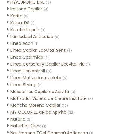
HYALURONIC LINE
(3)
Iraltone Capilar
(4)
Karite
(3)
Kelual DS
(1)
Keratin Repair
(3)
Lambdapil Anticaída
(8)
Linea Acon
(1)
Línea Capilar Ecovital Sens
(3)
Linea Cetrimida
(1)
Línea Corporal y Capilar Ecovital Piu
(1)
Línea Harkontroll
(6)
Línea Matizadora violeta
(2)
Línea Styling
(3)
Mascarillas Capilares Apivita
(3)
Matizador Violeta de Clearé Institute
(3)
Moncho Moreno Capilar
(19)
MY COLOR ELIXIR de Apivita
(32)
Naturia
(3)
Naturtint Silver
(1)
Neutrogena TGel Champú Anticaspa
(1)