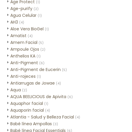
Age Protect
(1)
Age-purify
(2)
Agua Celular
(1)
AH3
(4)
Aloe Vera BioGel
(1)
Amatist
(4)
Amem Facial
(5)
Ampoule Ojos
(2)
Anthelios KA
(1)
Anti-Pigment
(6)
Anti-Pigment de Eucerin
(5)
Anti-rojeces
(1)
Antiarrugas de Jowae
(4)
Aqua
(2)
AQUA BEELICIOUS de Apivita
(6)
Aquaphor facial
(1)
Aquaporin facial
(4)
Atlantia - Salud y Belleza Facial
(4)
Babé línea Ampollas
(3)
Babé línea Facial Essentials
(6)