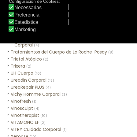
Sweet Lemon
(3)
Tar-Plus
(2)
Thé des Vignes
(3)
Time Control Corporal
(2)
Tratamiento tópico
(1)
Tratamientos Alta Nutrición con Cold Cream Natural
- Corporal
(4)
Tratamientos del Cuerpo de La Roche-Posay
(8)
Trietal Atópico
(2)
Trixera
(2)
UH Cuerpo
(10)
Ureadin Corporal
(15)
UreaRepair PLUS
(4)
Vichy Homme Corporal
(3)
Vinofresh
(1)
Vinosculpt
(4)
Vinotherapist
(10)
VITAMONO EF
(2)
VITRY Cuidado Corporal
(1)
Xémose
(10)