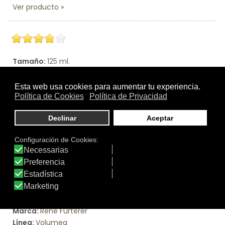
Ver producto
Tamaño:
125 ml.
Marca:
René Furterer
Línea:
Volumea
VOLUMEA CUIDADO EXPANSOR
Despega las raíces y da cuerpo al cabello largo. Facilita
el brushing, gracias a su efecto antielectricidad estática.
Ver producto
Tamaño:
200 ml.
Marca:
René Furterer
Línea:
Volumea