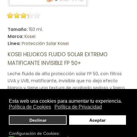
Tamaño:
150 ml.
Marca:
Kosei
Línea:
Protección Solar Kosei
KOSEI HELIOKOS FLUIDO SOLAR EXTREMO
MATIFICANTE INVISIBLE FP 50+
Leche fluida de alta protección solar FP 50, con filtros
UVA y UVB, matificante, invisible que no deja efecto
blanco y tiene una textura de acabado sedoso y ligero.
Heliokos fluido solar es un producto invisible, no te deja
el efecto “cara blanca”, que presenta una textura de
acabado seco y ultraligero. Desarrollado en Canarias,
donde tenemos el mayor número de horas de sol de
Europa. Óptima protección FP 50+ reforzada contra los
rayos UVA que no deja efecto blanco sobre la piel.