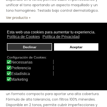
unificar el tono aportando un aspecto maquillado y un
tono homogéneo. Testado bajo control dermatológico.
Ver producto
Tamaño:
light 10 gr.
Marca:
Heliocare
Línea:
HELIOCARE Advanced
HELIOCARE COLOR COMPACTO SPF 50 (LIGHT /
BROWN)
Protección alta con color formulada con
FernblockFernblock®+, filtros solares y antioxidantes.
Especialmente diseñada para facilitar su uso diario en
un formato compacto para aportar una alta cobertura.
Fórmula de alta tolerancia, con filtros 100% minerales.
Disponible en 2 tonos, permite cubrir imperfecciones y