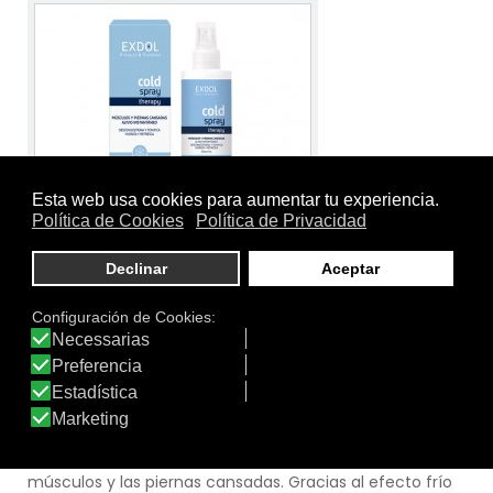
Tamaño:
250 ml
Marca:
Exdol
Línea:
Cold Therapy
SPRAY EFECTO FRÍO COLD THERAPY
Indicado para aliviar la sensación de pesadez de los
músculos y las piernas cansadas. Gracias al efecto frío