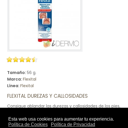
Tamaño:
56 g.
Marca:
Flexital
Línea:
Flexital
FLEXITAL DUREZAS Y CALLOSIDADES
Consigue ablandar las durezas y callosidades de los pies,
para aplicar en callos y durezas. Resultados visibles en 7
días. Humectante que ofrece hidratación sostenida
para reblandecer durezas y callosidades. Sistema único