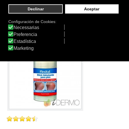
de penetración multicapa para conseguir una
exfoliación suave en los diferentes estratos de la piel,
gracias a que cada uno de sus ingredientes tiene
diferente peso molecular.
Ver producto