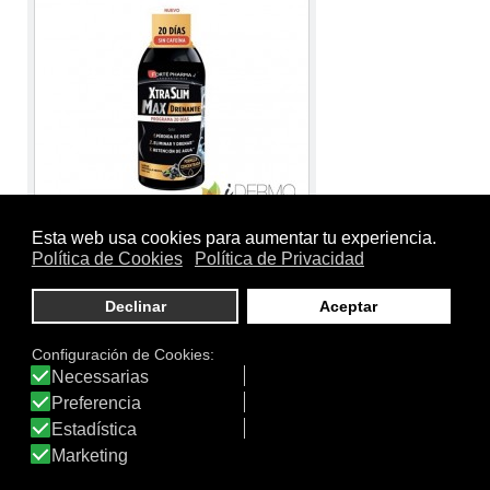
Tamaño:
500 ml.
Marca:
Forté Pharma
Línea:
Control de Peso
XTRASLIM MAX DRENANTE
XtraSlim Max Drenante está formulado con ingredientes
de origen natural conocidos por sus propiedades
diuréticas entre los que destacan el sauco, el diente de