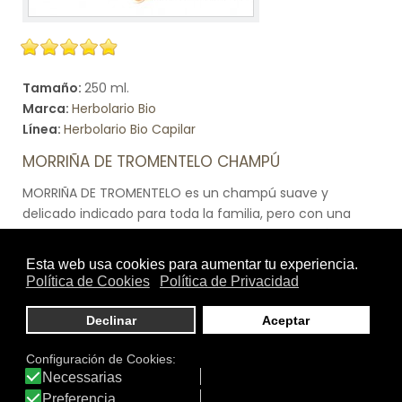
Tamaño:
250 ml.
Marca:
Herbolario Bio
Línea:
Herbolario Bio Capilar
MORRIÑA DE TROMENTELO CHAMPÚ
MORRIÑA DE TROMENTELO es un champú suave y
delicado indicado para toda la familia, pero con una
eficacia limpiadora y detoxificante que te dejará con la
boca abierta.Formulado con un 99% de ingredientes
naturales, muchos de ellos provenientes de
la agricultura ecológica, es un producto de 250ml.
perfecto para la higiene diaria de grandes y pequeños.
Ver producto