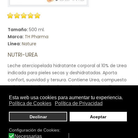
Tamaño:
500 ml.
Marca:
TH Pharma
Línea:
Nature
NUTRI-UREA
Leche aterciopelada hidratante corporal al 10% de Urea
indicada para pieles secas y deshidratadas. Aporta
confort, suavidad y tersura. Contiene Urea, compuesto
químico cristalino, incoloro e inodoro que se utiliza
como activo en formulaciones destinadas para
problemas en los que la sequedad cutánea constituye
uno de los factores predominantes de su aparición.
Presenta actividad bacteriana y tiende a favorecer la
penetración de los activos.
Ver producto