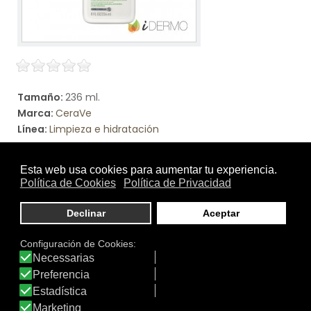
Tamaño:
236 ml.
Marca:
CeraVe
Línea:
Limpieza e hidratación
LIMPIADORA CREMA-ESPUMA HIDRATANTE
Crema limpiadora espumosa para piel normal a seca.
Ver producto
DATOS IDERMO
Productos: 4.475