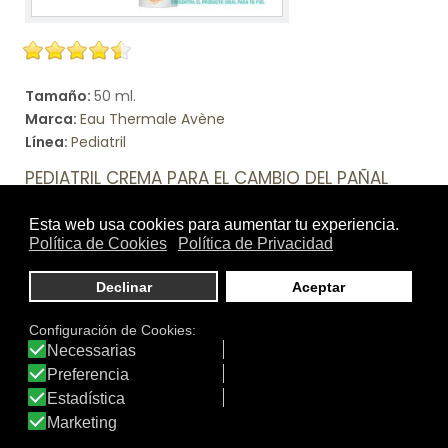
Tamaño:
50 ml.
Marca:
Eau Thermale Avène
Línea:
Pediatril
PEDIATRIL CREMA PARA EL CAMBIO DEL PAÑAL
Prevención del eritema del pañal.
Ver producto
DATOS IDERMO
Productos: 4.475
Productos visitados: 55.911.506