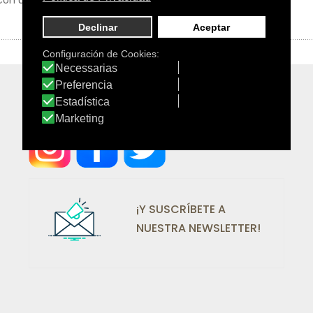
r con un masaje calmante.
¡SÍGUENOS EN REDES!
¡Y SUSCRÍBETE A
NUESTRA NEWSLETTER!