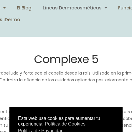
o
El Blog
Líneas Dermocosméticas
Funci
s iDermo
Complexe 5
belludo y fortalece el cabello desde la raíz. Utilizado en la pri
ptimiza la eficacia de los cuidados aplicados posteriormente mu
iento natural, el Concentrado vegetal regenerador Complexe 5 e
éntico elixir de belleza capilar, Complexe 5 tonifica el cuero cab
n su sutil color amarillo dorado, su textura rica en aceites esen