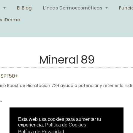
o
El Blog
Líneas Dermocosméticas
Funci
s iDermo
Mineral 89
 SPF50+
ario Boost de Hidratación 72H ayuda a potenciar y retener la hidr