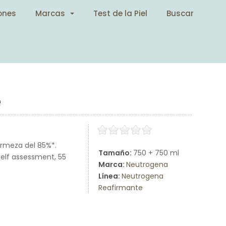
ones
Marcas
Test de la Piel
Buscar
e
firmeza del 85%*.
Tamaño:
750 + 750 ml
*Self assessment, 55
Marca:
Neutrogena
Línea:
Neutrogena
Reafirmante