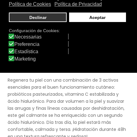
Tamaño:
50 ml.
Marca:
SVR
Línea:
Biotic
HYALU BIOTIC
Regenera tu piel con una combinación de 3 activos
esenciales para el buen funcionamiento cutáneo:
probióticos pasteurizados, vitamina C estabilizada y
ácido hialurónico. Para dar volumen a la piel y suavizar
las arrugas y finas líneas causadas por deshidratación,
este gel calmante se ha enriquecido con un segundo
ácido hialurónico. Día tras día, la piel estará más
confortable, calmada y tersa. ¡Hidratación durante 48h
en una textura refrescante y sedosa!