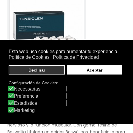
Tamaño:
30 comprimidos
Marca:
Principium
Línea:
Bienestar Físico
TENSIOLEN
Complemento alimenticio con Bisglicinato de Magnesio,
que favorece el funcionamiento normal del sistema
nervioso y la función muscular. Con gomo-resina de
Boswellia titulada en ácidos Boswélicos, beneficiosa para