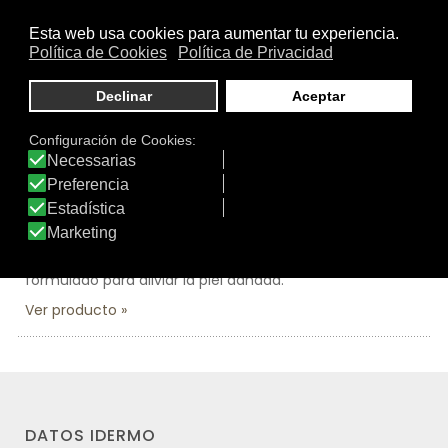
Tamaño:
15 ml.
Marca:
Uriage
Línea:
Pruriced
PRURICED SOS POST-PICADURAS
Este tratamiento post-picaduras alivia el picor
producido por las picaduras de mosquitos u otros
insectos y plantas. Este gel fresco está especialmente
formulado para aliviar la piel dañada.
Ver producto
DATOS IDERMO