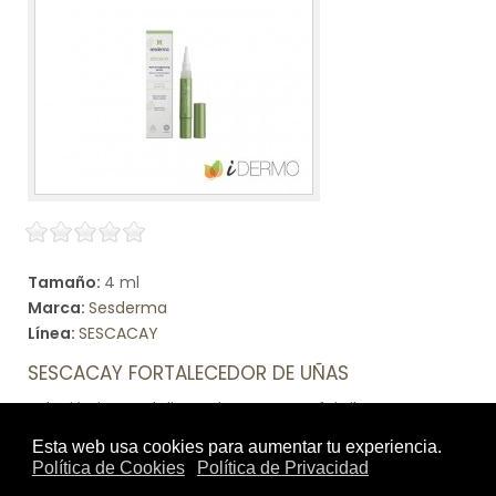
Tamaño:
4 ml
Marca:
Sesderma
Línea:
SESCACAY
SESCACAY FORTALECEDOR DE UÑAS
Solución integral diseñada para uñas frágiles o
debilitadas que necesitan un cuidado eficaz y visible. No
solo fortalece las uñas, sino que también mejora su
calidad y aspecto general, ayudando a prevenir roturas