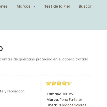
ones
Marcas
Test de la Piel
Buscar
o
porcentaje de queratina protegida en el cabello tratado
nte y reparador.
Tamaño:
100 ml.
Marca:
René Furterer
Línea:
Cuidados Solares