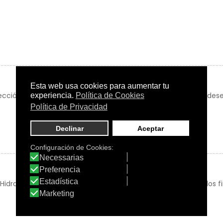
ción, sal y cloro. Nutre y reestructura el cabello. Facilita el de
. Hidratante, restructurante y reparador. Indicado para cabellos 