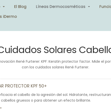
o
El Blog
Líneas Dermocosméticas
Funci
s iDermo
Cuidados Solares Cabell
. Innovación René Furterer: KPF: Keratin protector factor. Mide el 
con los cuidados solares René Furterer.
AR PROTECTOR KPF 50+
icacia el cabello de la agresión del sol. Hidratante, restructura
 cabellos gruesos o para obtener un efecto brillante.