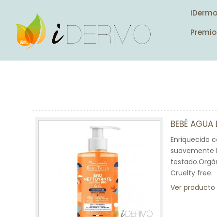
iDerm
Premio
BEBÉ AGUA 
Enriquecido c
suavemente la
testado.Orgán
Cruelty free.
Ver producto