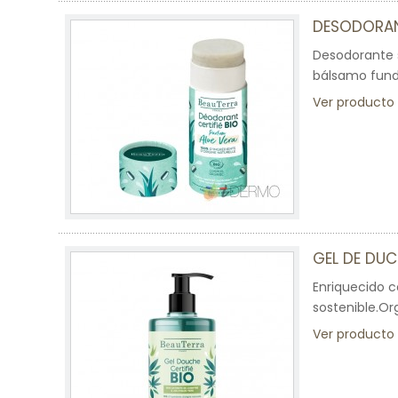
DESODORAN
Desodorante s
bálsamo fund
Ver producto
GEL DE DUC
Enriquecido c
sostenible.Or
Ver producto