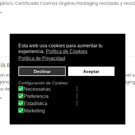
gánico. Certificado Cosmos Organic.Packaging reciclado y recicla
ÍA BIO
on extracto de Cáñamo y Aloe Vera para un cuidado de la piel se
gánico. Certificado por Cosmecert y Cosmos Organic.Packaging r
 de azúcar. Cruelty free.