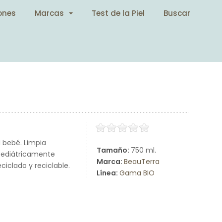
ones
Marcas
Test de la Piel
Buscar
 bebé. Limpia
Tamaño:
750 ml.
 Pediátricamente
Marca:
BeauTerra
iclado y reciclable.
Línea:
Gama BIO