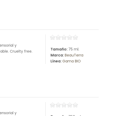
nsorial y
Tamaño:
75 ml.
ble. Cruelty free.
Marca:
BeauTerra
Línea:
Gama BIO
nsorial y