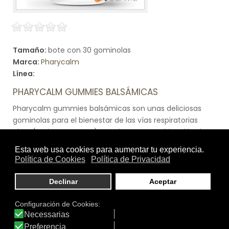
Tamaño:
bote con 30 gominolas
Marca:
Pharycalm
Línea:
PHARYCALM GUMMIES BALSÁMICAS
Pharycalm gummies balsámicas son unas deliciosas
gominolas para el bienestar de las vías respiratorias
altas (nariz y garganta). Gracias a su combinación de
seis extractos herbales con acción balsámica
proporciona sensación de descongestión y protección
de las mucosas irritadas. Sabor a mentoa y eucalipto.
Apto para veganos, sin gluten y sin lactosa.
Ver producto