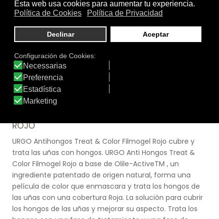
Tamaño:
3acce386-53f4-4ea2-8642-b8bad80eadfc
Marca:
Urgo
Línea:
URGO MICOSIS
URGO ANTIHONGOS TREAT & COLOR FILMOGEL®
ROJO
URGO Antihongos Treat & Color Filmogel Rojo cubre y
trata las uñas con hongos. URGO Anti Hongos Treat &
Color Filmogel Rojo a base de Olile-ActiveTM , un
ingrediente patentado de origen natural, forma una
película de color que enmascara y trata los hongos de
las uñas con una cobertura Roja. La solución para cubrir
los hongos de las uñas y mejorar su aspecto. Trata los