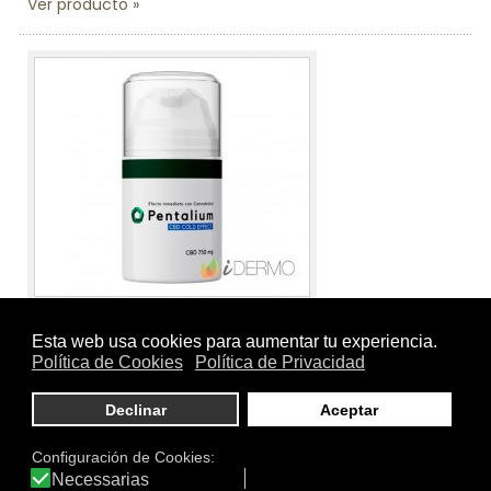
Ver producto
Tamaño:
50 ml.
Marca:
Pentalium
Línea:
Pentalium CBD
PENTALIUM CBD COLD EFFECT