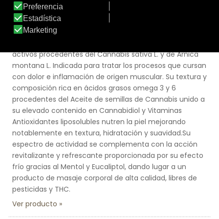
Pentalium CBD Cold con efecto frío proporciona de
inmediato una agradable sensación de alivio, descanso
y bienestar, gracias a su efecto frío potenciado por la
actividad antiinflamatoria que generan los principios
activos procedentes del Cannabis sativa L. y de Árnica
montana L. Indicada para tratar los procesos que cursan
con dolor e inflamación de origen muscular. Su textura y
composición rica en ácidos grasos omega 3 y 6
procedentes del Aceite de semillas de Cannabis unido a
su elevado contenido en Cannabidiol y Vitaminas
Antioxidantes liposolubles nutren la piel mejorando
notablemente en textura, hidratación y suavidad.Su
espectro de actividad se complementa con la acción
revitalizante y refrescante proporcionada por su efecto
frío gracias al Mentol y Eucaliptol, dando lugar a un
producto de masaje corporal de alta calidad, libres de
pesticidas y THC.
Ver producto