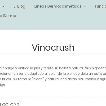
o
El Blog
Líneas Dermocosméticas
Funci
s iDermo
Vinocrush
corrige y unifica la piel y realza su belleza natural. Sus pigme
porcionan un tono adaptado al color de la piel que deja un cutis u
la vez, su fórmula "clean" y natural con ácido hialurónico y agu
rige
 COLOR 2