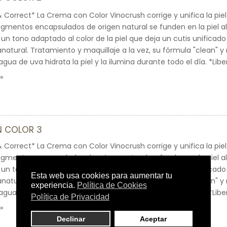
& Correct* La Crema con Color Vinocrush corrige y unifica la piel 
pigmentos encapsulados de origen natural se funden en la piel al 
un tono adaptado al color de la piel que deja un cutis unificado
natural. Tratamiento y maquillaje a la vez, su fórmula "clean" y
agua de uva hidrata la piel y la ilumina durante todo el día. *Libe
 COLOR 3
& Correct* La Crema con Color Vinocrush corrige y unifica la piel 
pigmentos encapsulados de origen natural se funden en la piel al 
un tono adaptado al color de la piel que deja un cutis unificado
natural. Tratamiento y maquillaje a la vez, su fórmula "clean" y
agua de uva hidrata la piel y la ilumina durante todo el día. *Libe