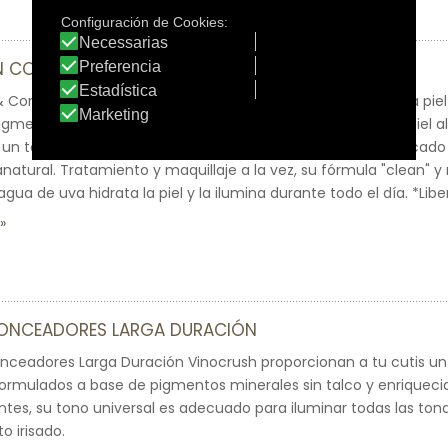
 COLOR 4
& Correct* La Crema con Color Vinocrush corrige y unifica la piel 
pigmentos encapsulados de origen natural se funden en la piel al 
un tono adaptado al color de la piel que deja un cutis unificado
natural. Tratamiento y maquillaje a la vez, su fórmula "clean" y
agua de uva hidrata la piel y la ilumina durante todo el día. *Libe
ONCEADORES LARGA DURACIÓN
onceadores Larga Duración Vinocrush proporcionan a tu cutis un
Formulados a base de pigmentos minerales sin talco y enriqueci
ntes, su tono universal es adecuado para iluminar todas las tonal
o irisado.