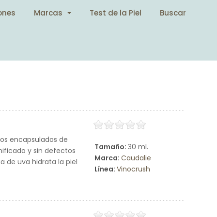
ones
Marcas
Test de la Piel
Buscar
ntos encapsulados de
Tamaño:
30 ml.
nificado y sin defectos
Marca:
Caudalie
a de uva hidrata la piel
Línea:
Vinocrush