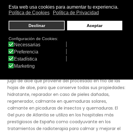
Tamaño:
200 ml.
Marca:
Atlantia
Línea:
Atlantia - Salud y Belleza Corporal
GEL PURO ALOE VERA
Contiene una alta concentración (>94%) de aloe vera
de cultivo ecológico procedente de las Islas Canarias. Es
un producto indispensable en nuestro botiquín de
primeros auxilios. Es un producto donde casi todo es
jugo de aloe que proviene del procesado en frio de las
hojas de aloe, para que conserve todas sus propiedades:
hidratante, reparador en caso de pieles dañadas,
regenerador, calmante en quemaduras solares,
calmante en picaduras de insectos y quemaduras. El
Gel puro de Atlantia se utiliza en los hospitales más
prestigiosos de España como coadyuvante en los
tratamientos de radioterapia para calmar y mejorar el