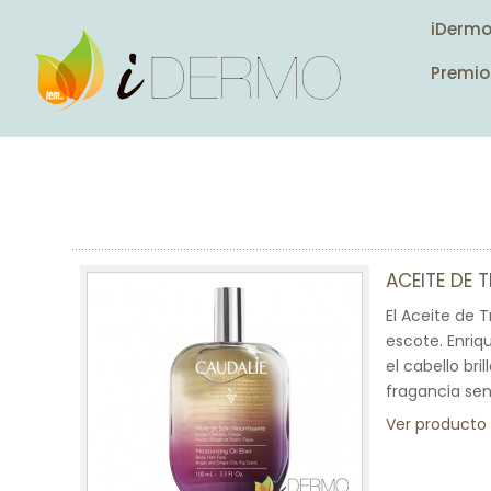
iDerm
Premio
ACEITE DE 
El Aceite de T
escote. Enriq
el cabello bri
fragancia sen
Ver producto