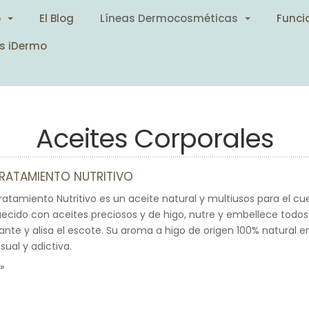
o
El Blog
Líneas Dermocosméticas
Funci
s iDermo
Aceites Corporales
TRATAMIENTO NUTRITIVO
ratamiento Nutritivo es un aceite natural y multiusos para el cuer
uecido con aceites preciosos y de higo, nutre y embellece todos l
llante y alisa el escote. Su aroma a higo de origen 100% natural e
sual y adictiva.