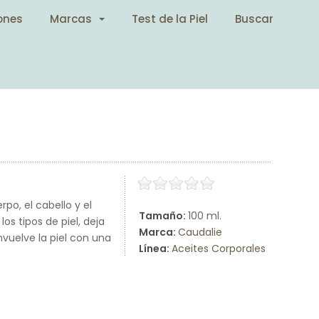
ones
Marcas
Test de la Piel
Buscar
po, el cabello y el
Tamaño:
100 ml.
os tipos de piel, deja
Marca:
Caudalie
nvuelve la piel con una
Línea:
Aceites Corporales