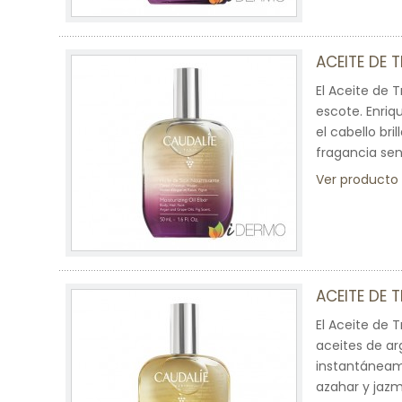
ACEITE DE 
El Aceite de T
escote. Enriq
el cabello bri
fragancia sen
Ver producto
ACEITE DE 
El Aceite de 
aceites de arg
instantáneame
azahar y jazm