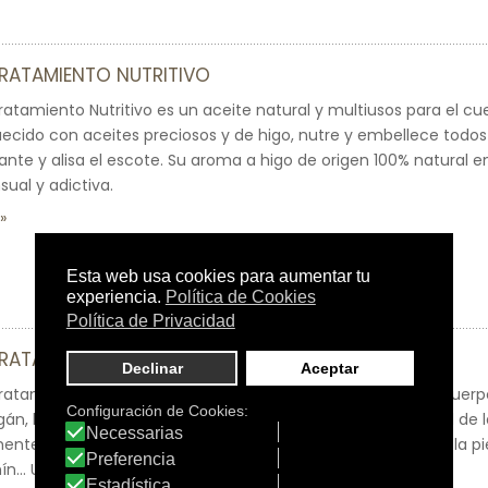
TRATAMIENTO NUTRITIVO
ratamiento Nutritivo es un aceite natural y multiusos para el cuer
uecido con aceites preciosos y de higo, nutre y embellece todos l
llante y alisa el escote. Su aroma a higo de origen 100% natural e
sual y adictiva.
TRATAMIENTO SOLEIL DES VIGNES
Tratamiento Soleil des Vignes es un aceite nutritivo para el cuer
án, karité, pepitas de uva y almendra, mejora la elasticidad de la
nte.Su fragancia emblemática Soleil des Vignes perfuma la pi
ín… Un recuerdo del verano a lo largo de todo el año.