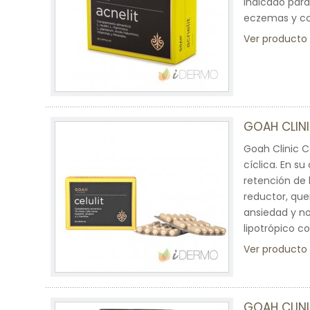
indicado par
eczemas y con
Ver producto
GOAH CLINI
Goah Clinic C
cíclica. En s
retención de 
reductor, que
ansiedad y no
lipotrópico c
Ver producto
GOAH CLINI