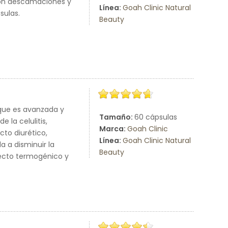
con descamaciones y
Línea:
Goah Clinic Natural
sulas.
Beauty
 que es avanzada y
Tamaño:
60 cápsulas
 la celulitis,
Marca:
Goah Clinic
cto diurético,
Línea:
Goah Clinic Natural
 a disminuir la
Beauty
fecto termogénico y