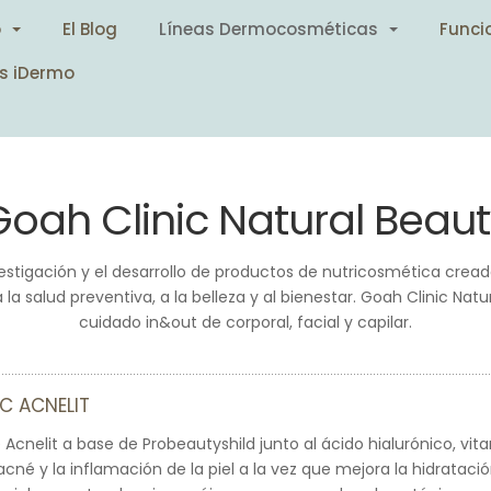
o
El Blog
Líneas Dermocosméticas
Funci
s iDermo
Goah Clinic Natural Beaut
vestigación y el desarrollo de productos de nutricosmética cr
a salud preventiva, a la belleza y al bienestar. Goah Clinic Na
cuidado in&out de corporal, facial y capilar.
C ACNELIT
 Acnelit a base de Probeautyshild junto al ácido hialurónico, vi
cné y la inflamación de la piel a la vez que mejora la hidratación