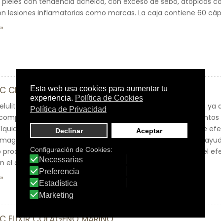
a pieles con tendencia acnéica, con exceso de sebo, atópicas 
 lesiones inflamatorias como marcas. La caja contiene 60 cáp
C CELULIT
elulit es una de las mejores fórmulas que hay actualmente, ya
u composición puedes encontrar beneficios para el tratamientos de
líquidos, pérdida de volumen y movilización de grasas. Tiene efe
magrasas, termogénico, saciante y anticelulítico. Además, ayuda
 produce nerviosismo. Su fórmula revolucionaria combina el e
on el diurético para una mayor efectividad del producto.
C ELIXIR COLÁGENO MARINO