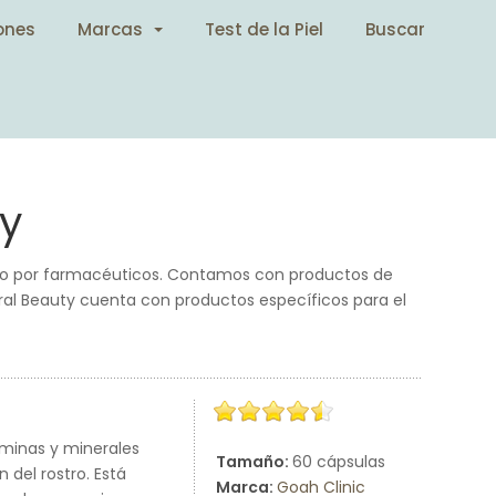
ones
Marcas
Test de la Piel
Buscar
y
eado por farmacéuticos. Contamos con productos de
tural Beauty cuenta con productos específicos para el
taminas y minerales
Tamaño:
60 cápsulas
 del rostro. Está
Marca:
Goah Clinic