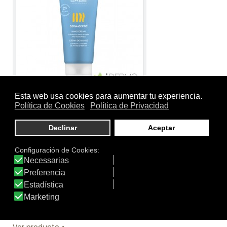
Tamaño:
75ml.
Marca:
Babé
Línea:
Babé Línea Corporal
CREMA DE MANOS DERMASEPTIC
Crema de manos que higieniza y actúa contra
gérmenes y bacterias gracias a la presencia en su
formulación de agentes antimicrobianos.