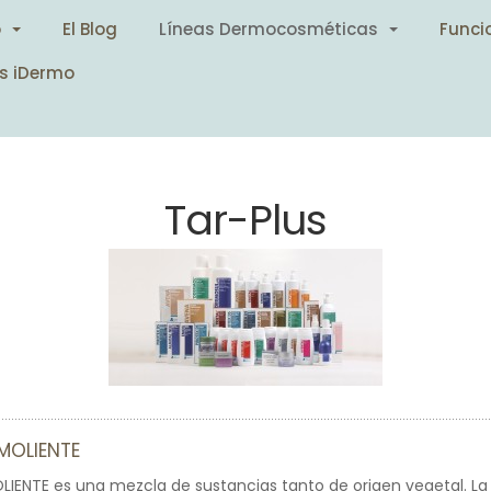
o
El Blog
Líneas Dermocosméticas
Funci
s iDermo
Tar-Plus
MOLIENTE
LIENTE es una mezcla de sustancias tanto de origen vegetal. L