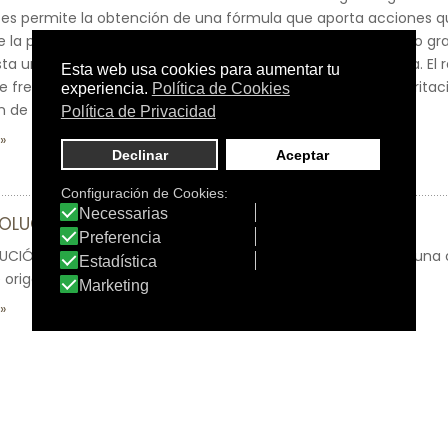
tes permite la obtención de una fórmula que aporta acciones q
e la piel (numerosas afecciones cutáneas presentan un alto gr
sta una acción queratolítica, anti irritante y anti inflamatoria. El
 frena la descamación excesiva, aliviando el prurito y las irrit
n de la capa córnea de la dermis.
SOLUCIÓN JABONOSA
UCIÓN JABONOSA es un jabón líquido formulado a partir de una
 origen vegetal.