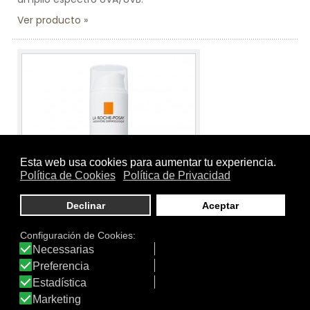
Ver producto
Tamaño:
50 ml.
Marca:
La Roche Posay
Línea:
Anthelios