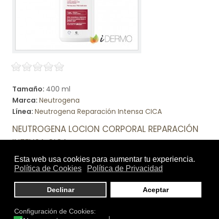
Tamaño:
400 ml
Marca:
Neutrogena
Línea:
Neutrogena Reparación Intensa CICA
NEUTROGENA LOCION CORPORAL REPARACIÓN
INTENSA CICA
Loción corporal con centella asiática que alivia al
instante y repara la barrera cutánea desde el primer
uso*Hidratación 72 horas. Fórmula de alta tolerancia,
apta para pieles sensibles. *Self assessment, 55
consumers, 4 weeks
Ver producto