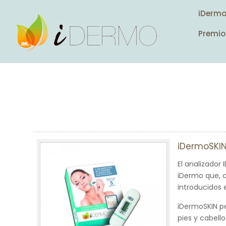
iDerm
Premio
iDermoSKIN 
El analizado
iDermo que, c
introducidos 
iDermoSKIN pe
pies y cabell