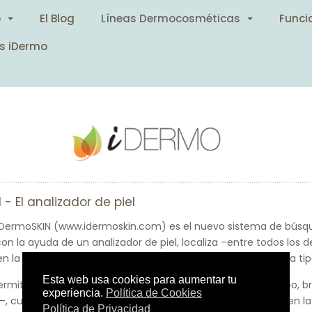
o
El Blog
Líneas Dermocosméticas
Funci
s iDermo
- El analizador de piel
r IDermoSKIN (www.idermoskin.com) es el nuevo sistema de búsq
on la ayuda de un analizador de piel, localiza –entre todos lo
en la web iDermo.com el producto más adecuado para cada tipo
rmite analizar siete partes del cuerpo –cara y cuello, cuerpo, b
o–, cuyos resultados pueden registrarse en una ficha online en 