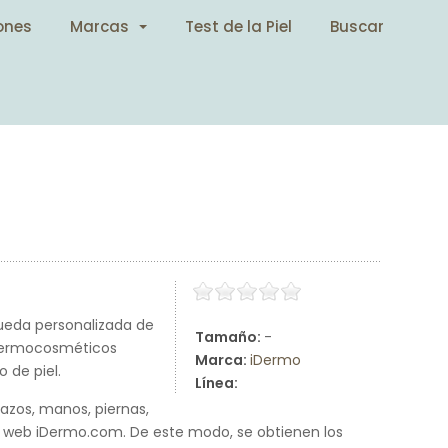
ones
Marcas
Test de la Piel
Buscar
ueda personalizada de
Tamaño:
-
s dermocosméticos
Marca:
iDermo
 de piel.
Línea:
razos, manos, piernas,
la web iDermo.com. De este modo, se obtienen los