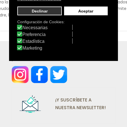
ra la piel de cada persona con el fin de tratarla con los cuida
yuda a cuidarse y a cuidar de los seres queridos, ya que permite 
dre, la madre, el hijo, un familiar o amigo...
¡SÍGUENOS EN REDES!
¡Y SUSCRÍBETE A
NUESTRA NEWSLETTER!