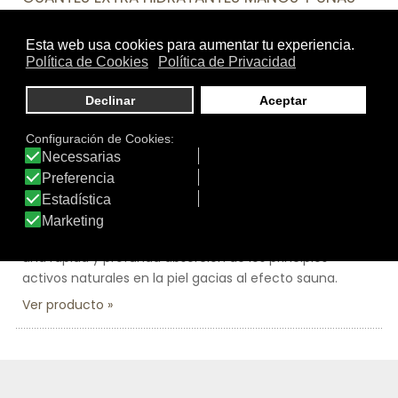
Spa Manicure Mask
Repara y regenera intensamente tus manos a la vez
que nutres e hidratas uñas y cutículas. Con los guantes
hidratación intensiva de Facialderm, tendrás un
tratamiento integral para manos y uñas, ideado para
recuperar la suavidad en pieles secas y castigadas,
ayudando además a reducir las manchas producidas
por la edad.
Práctico tratamiento SPA profesional en formato
guante de doble capa- tejido interior tisú pre-
impregnado y capa exterior protectora- que favorece
una rápida y profunda absorción de los principios
activos naturales en la piel gacias al efecto sauna.
Ver producto