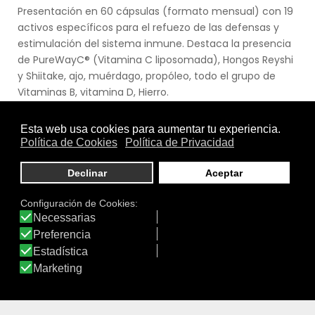
Presentación en 60 cápsulas (formato mensual) con 19
activos específicos para el refuezo de las defensas y
estimulación del sistema inmune. Destaca la presencia
de PureWayC® (Vitamina C liposomada), Hongos Reyshi
y Shiitake, ajo, muérdago, propóleo, todo el grupo de
Vitaminas B, vitamina D, Hierro.
Ver producto
DATOS IDERMO
Productos: 4.475
Productos visitados: 55.856.862
Laboratorios: 109
Marcas: 413
Valoraciones: 16.978