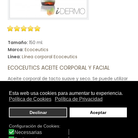
Tamaño:
150 ml.
Marca:
Ecoceutics
Línea:
Línea corporal Ecoceutics
ECOCEUTICS ACEITE CORPORAL Y FACIAL
Aceite corporal de tacto suave y seco. Se puede utilizar
tanto para el cuerpo como el cabello. Contiene aceite
de almendras, aceite de argán, de jojoba y vitamina E.
Estos aceites tienen propiedades emolientes, nutrientes
e hidratantes para la piel, dándole un toque suave y
agradable.
Ver producto