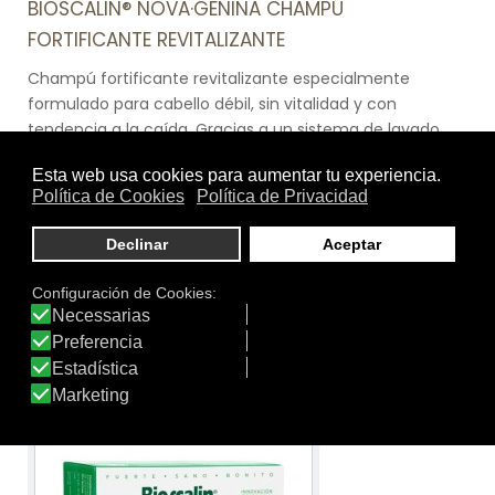
BIOSCALIN® NOVA·GENINA CHAMPÚ
FORTIFICANTE REVITALIZANTE
Champú fortificante revitalizante especialmente
formulado para cabello débil, sin vitalidad y con
tendencia a la caída. Gracias a un sistema de lavado
ultradelicado, elimina las impurezas respetando el
equilibrio hidrolipídico del cabello y la piel. Su especial
formulación presenta una acción reparadora que
aporta brillo y suavidad al cabello. Gracias a una
tecnología de liberación patentada, los ingredientes
activos se adhieren al cabello y al cuero cabelludo,
resistiendo al lavado, y se liberan gradualmente,
prolongando así su acción.
Ver producto