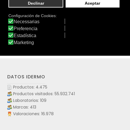
de las vías urinarias, y extracto de semillas de Uva es útil
para el bienestar vascular y la protección contra los
radicales libres, y de Arándano rojo americano.
Completan su formulación los aceites esenciales de
Cajeput y Enebro de acción antioxidante.
Ver producto
DATOS IDERMO
Productos: 4.475
Productos visitados: 55.932.741
Laboratorios: 109
Marcas: 413
Valoraciones: 16.978