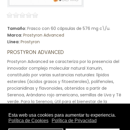
Tamaño:
Frasco con 60 cápsulas de 576 mg c\/u.
Marca:
Prostyron Advanced
Línea:
Prostyron
PROSTYRON ADVANCED
Prostyron Advanced se caracteriza por la presencia del
innovador complejo molecular natural Xanurin,
constituido por varias sustancias naturales: lípidos
esteroles (ácidos grasos y fitoesteroles), polifenoles,
procianidinas y flavonoides, obtenidos a partir de
Serenoa, Arándano rojo americano, semillas de Uva y Té
verde. Para la Serenoa, útil para el bienestar de la
próstata, la investigación de Aboca ha desarrollado un
extracto exclusivo caracterizado no solo por su
contenido en lípidos esteroles, sino también en
polifenoles. El Té verde ejerce una acción en el bienestar