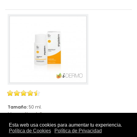
Tamaño:
50 ml.
Marca:
SingulaDerm
Línea:
XPERTSUN
XPERTSUN URBAN