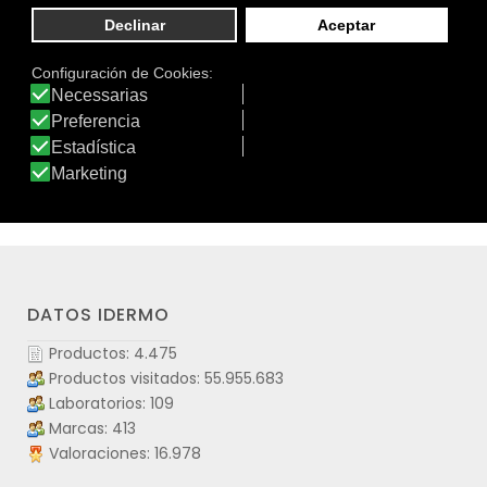
Protector facial específicamente formulado para
proteger la piel de las radiaciones solares y del daño
oxidativo inducido por la polución en entornos urbanos,
ayudando a prevenir y revertir los signos del
fotoenvejecimiento y fatiga en la piel todos los días del
año.
Ver producto
DATOS IDERMO
Productos: 4.475
Productos visitados: 55.955.683
Laboratorios: 109
Marcas: 413
Valoraciones: 16.978