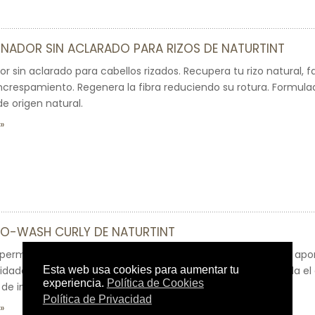
NADOR SIN ACLARADO PARA RIZOS DE NATURTINT
r sin aclarado para cabellos rizados. Recupera tu rizo natural, f
ncrespamiento. Regenera la fibra reduciendo su rotura. Formul
de origen natural.
O-WASH CURLY DE NATURTINT
ermite limpiar el cabello sin necesidad de utilizar champú, ap
uidado a los cabellos rizados. Limpia, acondiciona y desenreda el
de ingredientes de origen natural