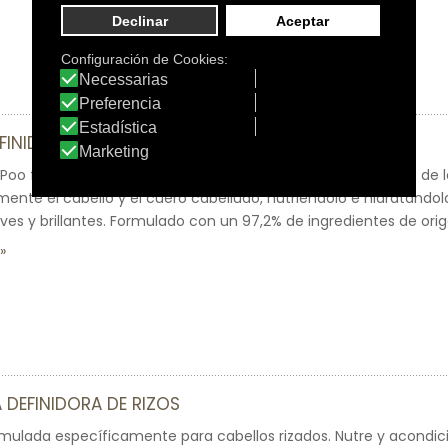
INIDOR DE RIZOS
o formulado específicamente para la limpieza y cuidado de los
ente el cabello y el cuero cabelludo, nutriéndolo e hidratándol
aves y brillantes. Formulado con un 97,2% de ingredientes de ori
 DEFINIDORA DE RIZOS
rmulada específicamente para cabellos rizados. Nutre y acondi