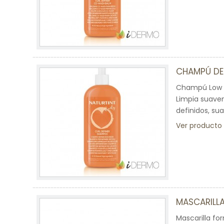
CHAMPÚ DEF
Champú Low Po
Limpia suavem
definidos, su
Ver producto
MASCARILLA
Mascarilla fo