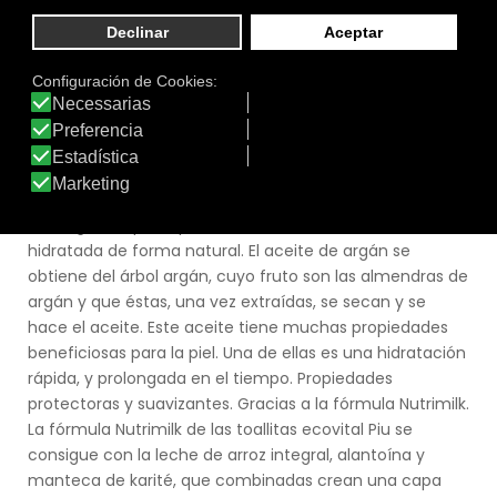
Tamaño:
72 uds.
Marca:
ECOVITAL PIU
Línea:
Línea Íntima Ecovital Piu
ECOVITAL PIU TOALLITAS HIDRATANTES Y
DERMOPROTECTORAS
Toallitas bebé. Hidrata, protege y suaviza la piel. Con
propiedades hidratantes. Con el aceite de argán
conseguirás que la piel de tu bebé esté sana e
hidratada de forma natural. El aceite de argán se
obtiene del árbol argán, cuyo fruto son las almendras de
argán y que éstas, una vez extraídas, se secan y se
hace el aceite. Este aceite tiene muchas propiedades
beneficiosas para la piel. Una de ellas es una hidratación
rápida, y prolongada en el tiempo. Propiedades
protectoras y suavizantes. Gracias a la fórmula Nutrimilk.
La fórmula Nutrimilk de las toallitas ecovital Piu se
consigue con la leche de arroz integral, alantoína y
manteca de karité, que combinadas crean una capa