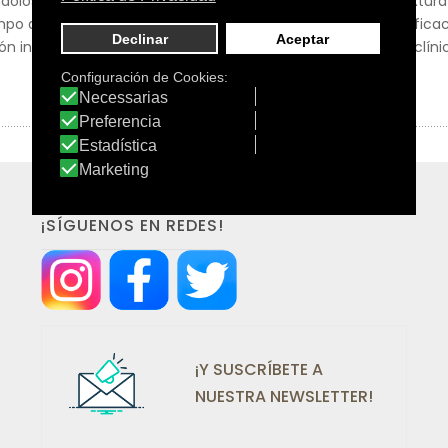
ndolos suaves y luminosos gracias al 7% de escualano.Su textura 
mpo que proporciona una fragancia delicada y sofisticada.Efic
 instrumental después de 5h y ** % satisfacción, estudio clínic
¡SÍGUENOS EN REDES!
¡Y SUSCRÍBETE A
NUESTRA NEWSLETTER!