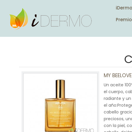
iDerm
Premio
C
MY BEELOVE
Un aceite 100
el cuerpo, ca
radiante y un
el año:Proteg
cabello graci
preciosos, un
con la piel, 