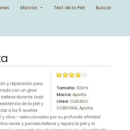
ones
Marcas
Test de la Piel
Buscar
ta
ión y reparación para
Tamaño:
100ml
fumada con un glow
Marca:
Apivita
 belleza durante todo
Línea:
CUIDADO
sistencia de la piel y
CORPORAL Apivita
ias a los 6 aceites
l y oliva - seleccionados por su profunda afinidad
ina verde y pomelo.Rellena y repara la piel y el