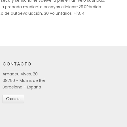
seca y sensorial envuelve la piel en un velo satinado,
acia probada mediante ensayos clínicos-29%Pérdida
o de autoevaluación, 30 voluntarios, +18, 4
CONTACTO
Amadeu Vives, 20
08750 - Molins de Rei
Barcelona - España
Contacto