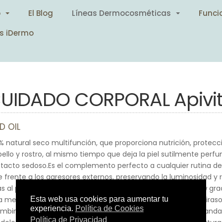
o
El Blog
Líneas Dermocosméticas
Funci
s iDermo
UIDADO CORPORAL Apivi
D OIL
% natural seco multifunción, que proporciona nutrición, protecc
bello y rostro, al mismo tiempo que deja la piel sutilmente per
 tacto sedoso.Es el complemento perfecto a cualquier rutina de
e frente a los agresores externos, preservando la luminosidad y re
as al propóleo.Nutre en profundidad y ofrece un efecto glow grac
a mezcla única de 3 aceites vegetales nutritivos - prunus, giraso
combinados con 3 aceites esenciales revitalizantes - rosa, mandar