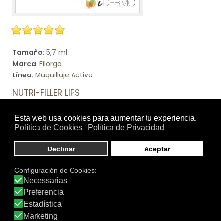
Tamaño:
5,7 ml.
Marca:
Filorga
Línea:
Maquillaje Activo
NUTRI-FILLER LIPS
Tratamiento nutritivo para reconfortar los labios secos y
darles volumen.
Ver producto
DATOS IDERMO
Productos: 4.475