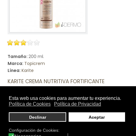
Tamaño:
200 ml.
Marca:
Topicrem
Línea:
Karite
KARITE CREMA NUTRITIVA FORTIFICANTE
Redefine los rizos, evita la rotura y protege el cabello de
la humedad y encrespamiento
Ver producto