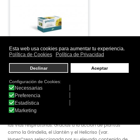
Tamaño:
Contiene 20 bolsitas de 1,5 g\u00a0c.u.
Marca:
Grintuss
Línea:
Línea Grintuss
GRINTUSS ADULT TISANA
GrinTuss tisana es un producto útil para el bienestar de
las vías respiratorias. Gracias a la acción de plantas
como la Grindelia, el Llantén y el Helicriso (var.
HyperCreso seleccionada por su elevado contenido de