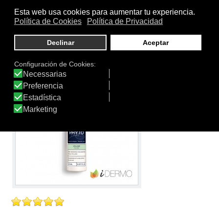
cabello desde la raíz. Gracias a la extracción de malva
blanca bio, el cabello está dos veces más brillante.Sin
siliconas, sin tensioactivos sulfatados, sin colorantes, sin
PEG.
Ver producto