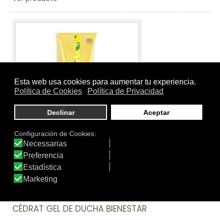
Tamaño:
200.ml.
Marca:
Roger & Gallet
Línea:
Cédrat
CÉDRAT GEL DE DUCHA BIENESTAR