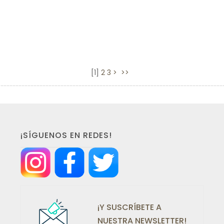
[
1
]
2
3
>
>>
¡SÍGUENOS EN REDES!
¡Y SUSCRÍBETE A
NUESTRA NEWSLETTER!