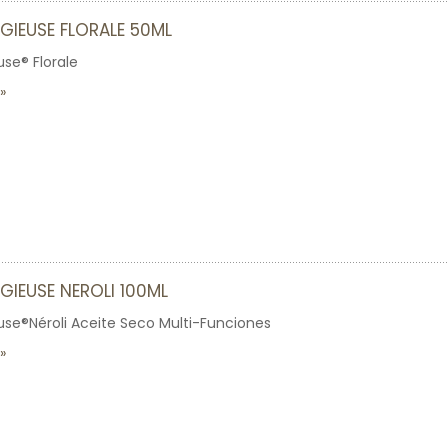
IGIEUSE FLORALE 50ML
use® Florale
IGIEUSE NEROLI 100ML
euse®Néroli Aceite Seco Multi-Funciones