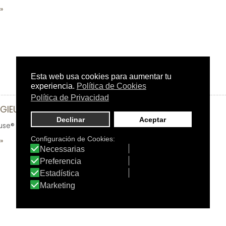
IGIEUSE FLORALE 100ML
use® Florale 100Ml