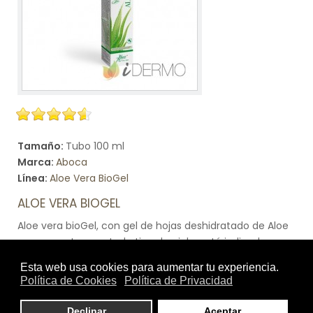
Tamaño:
Tubo 100 ml
Marca:
Aboca
Línea:
Aloe Vera BioGel
ALOE VERA BIOGEL
Aloe vera bioGel, con gel de hojas deshidratado de Aloe
vera, es apto para todo tipo de piel y está indicado
sobre todo cuando cutis necesita de una acción
lenitiva. Alto contenido de hojas de aloe vera (60% de
gel fresco rehidratado), de acción reparadora y
protectora brindando una agradable sensación de