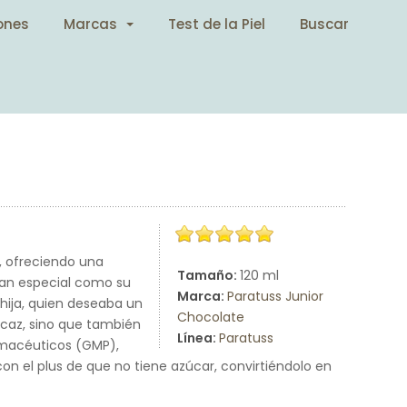
ones
Marcas
Test de la Piel
Buscar
, ofreciendo una
Tamaño:
120 ml
 tan especial como su
Marca:
Paratuss Junior
 hija, quien deseaba un
Chocolate
icaz, sino que también
Línea:
Paratuss
armacéuticos (GMP),
n el plus de que no tiene azúcar, convirtiéndolo en