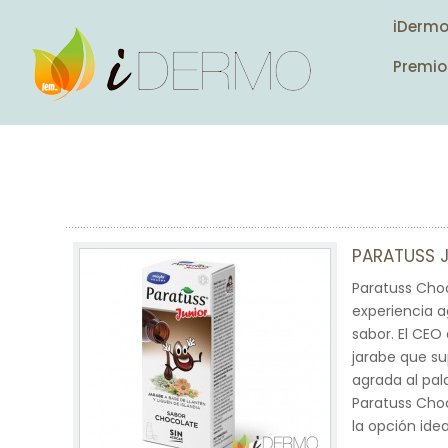
iDerm
Premio
PARATUSS 
Paratuss Choc
experiencia a
sabor. El CEO
jarabe que su
agrada al pal
Paratuss Choc
la opción ide