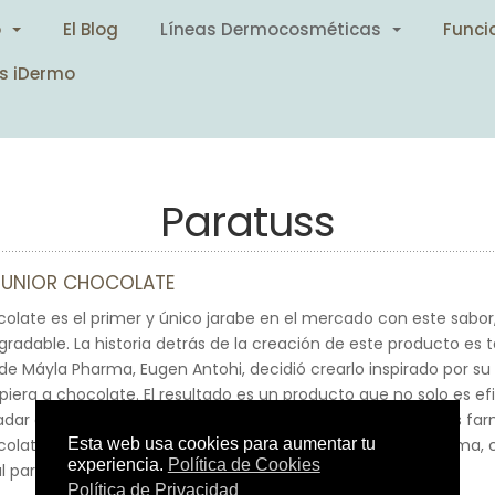
o
El Blog
Líneas Dermocosméticas
Funci
s iDermo
Paratuss
JUNIOR CHOCOLATE
olate es el primer y único jarabe en el mercado con este sabor
gradable. La historia detrás de la creación de este producto es
 de Máyla Pharma, Eugen Antohi, decidió crearlo inspirado por su
piera a chocolate. El resultado es un producto que no solo es ef
adar de adultos y niños. Elaborado bajo rigurosos estándares f
olate garantiza la máxima calidad y seguridad en cada toma, co
al para calmar la garganta.