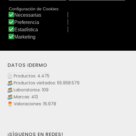
relajación.Además Care+ Sueño Reparador contiene
Melissa, que contribuye a que el descanso sea de
calidad, reduciendo el nerviosismo y la irritabilidad.
Ver producto
DATOS IDERMO
Productos: 4.475
Productos visitados: 55.958.579
Laboratorios: 109
Marcas: 413
Valoraciones: 16.978
¡SÍGUENOS EN REDES!