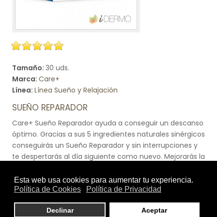
Tamaño:
30 uds.
Marca:
Care+
Línea:
Línea Sueño y Relajación
SUEÑO REPARADOR
Care+ Sueño Reparador ayuda a conseguir un descanso
óptimo. Gracias a sus 5 ingredientes naturales sinérgicos
conseguirás un Sueño Reparador y sin interrupciones y
te despertarás al día siguiente como nuevo. Mejorarás la
conciliación del sueño gracias a los extractos de
Melatonina, que ayuda a controlar el ritmo circadiano, el
cual regula los ciclos de sueño. También favorece el
bienestar mental durante períodos de estrés, lidiando
con la tensión y el estrés del día a día y promoviendo la